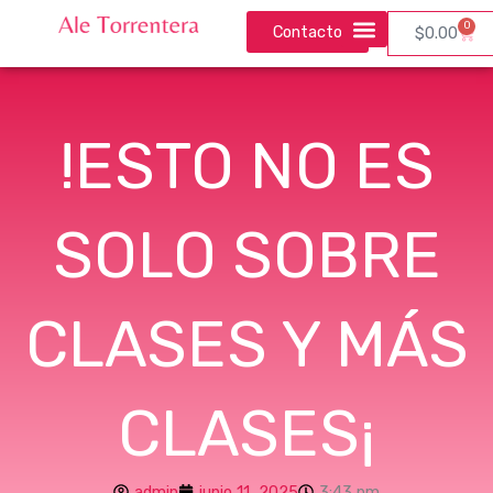
Ir
0
Contacto
Carri
$
0.00
al
contenido
!ESTO NO ES
SOLO SOBRE
CLASES Y MÁS
CLASES¡
admin
junio 11, 2025
3:43 pm