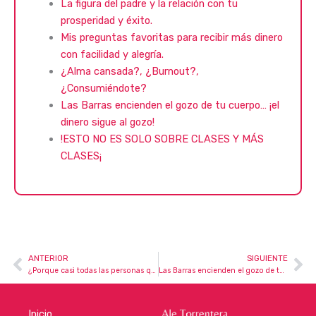
La figura del padre y la relación con tu
prosperidad y éxito.
Mis preguntas favoritas para recibir más dinero
con facilidad y alegría.
¿Alma cansada?, ¿Burnout?,
¿Consumiéndote?
Las Barras encienden el gozo de tu cuerpo… ¡el
dinero sigue al gozo!
!ESTO NO ES SOLO SOBRE CLASES Y MÁS
CLASES¡
ANTERIOR
SIGUIENTE
Ant
Si
¿Porque casi todas las personas que hacen Access son solteras, se divorcian o son solitarias?
Las Barras encienden el gozo de tu cuerpo… ¡el dinero sigue al gozo!
Inicio