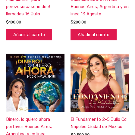
perezosos» serie de 3
Buenos Aires, Argentina y en
llamadas 16 Julio
línea 13 Agosto
$
100.00
$
200.00
Añadir al carrito
Añadir al carrito
Dinero, lo quiero ahora
El Fundamento 2-5 Julio Col
porfavor Buenos Aires,
Nápoles Ciudad de México
Argentina y en línea
$
2,500.00