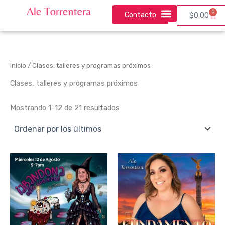
Ordenado
Ir
por
0
Contacto
Carri
$
0.00
los
al
últimos
contenido
Inicio
/ Clases, talleres y programas próximos
Clases, talleres y programas próximos
Mostrando 1–12 de 21 resultados