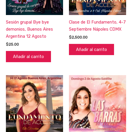
Sesión grupal Bye bye
Clase de El Fundamento, 4-7
demonios, Buenos Aires
Septiembre Nápoles CDMX
Argentina 12 Agosto
$
2,500.00
$
25.00
Añadir al carrito
Añadir al carrito