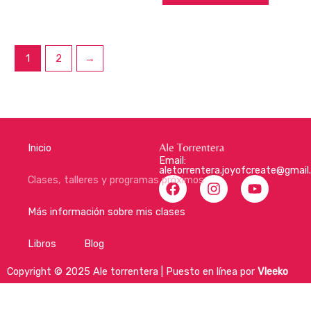
1
2
→
Inicio
Email:
aletorrentera.joyofcreate@gmai
F
I
Y
Clases, talleres y programas próximos
a
n
o
c
s
u
Más información sobre mis clases
e
t
t
b
a
u
Libros
Blog
o
g
b
o
r
e
Copyright © 2025 Ale torrentera | Puesto en línea por
Vleeko
k
a
m