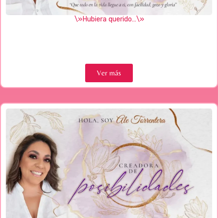
\»Hubiera querido…\»
Ver más