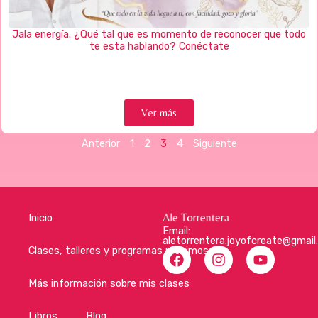
Jala energía. ¿Qué tal que es momento de reconocer que todo
te esta hablando? Conéctate
Ver más
Anterior
1
2
3
4
Siguiente
Inicio
Email:
aletorrentera.joyofcreate@gmai
F
I
Y
Clases, talleres y programas próximos
a
n
o
c
s
u
Más información sobre mis clases
e
t
t
b
a
u
Libros
Blog