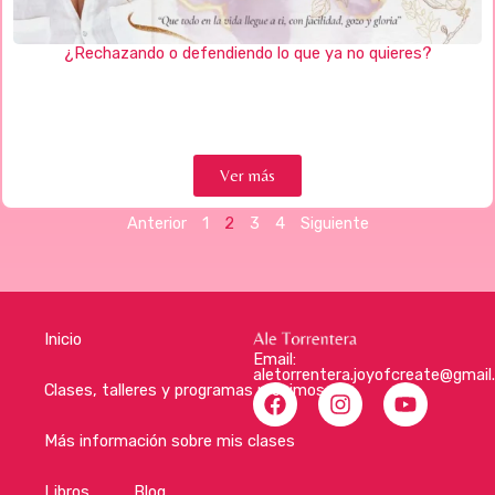
¿Rechazando o defendiendo lo que ya no quieres?
Ver más
Anterior
1
2
3
4
Siguiente
Inicio
Email:
aletorrentera.joyofcreate@gmai
F
I
Y
Clases, talleres y programas próximos
a
n
o
c
s
u
Más información sobre mis clases
e
t
t
b
a
u
Libros
Blog