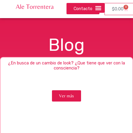
Ir
0
Contacto
Carri
$
0.00
al
contenido
Blog
Página
Página
Página
Página
¿En busca de un cambio de look? ¿Que tiene que ver con la
consciencia?
Ver más